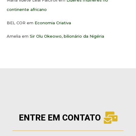
Maria Ildete Leal Falciroli
em
Lideres mulheres no
continente africano
BEL COR
em
Economia Criativa
Amelia
em
Sir Olu Okeowo, bilionário da Nigéria
ENTRE EM CONTATO